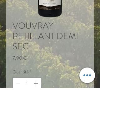
VOUVRAY
PETILLANT DEMI
SEC
Prix
7,90 €
Quantité
*
Ajouter au panier
Descriptif